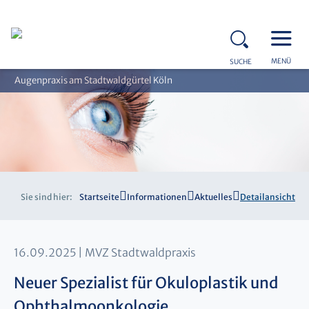
MENÜ
SUCHE
Augenpraxis am Stadtwaldgürtel Köln
Sie sind hier:
Startseite
Informationen
Aktuelles
Detailansicht
16.09.2025
MVZ Stadtwaldpraxis
Neuer Spezialist für Okuloplastik und
Ophthalmoonkologie