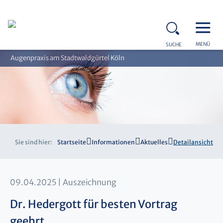
MENÜ
SUCHE
Augenpraxis am Stadtwaldgürtel Köln
Sie sind hier:
Startseite
Informationen
Aktuelles
Detailansicht
09.04.2025
Auszeichnung
Dr. Hedergott für besten Vortrag
geehrt